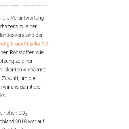
n die Verantwortung
haltens zu einer
 Bundesvorstand der
ung braucht zirka 1,7
ichen Rohstoffen wie
utzung zu einer
riskanten Klimakrise.
 Zukunft, um die
n wir uns damit die
ks.
re hohen CO
-
2
chland 2018 war auf