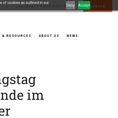
 of cookies as outlined in our
Deny
Accept
CALCULATE YOUR FOOTPRINT
DONATE
S & RESOURCES
ABOUT US
NEWS
ngstag
ende im
er