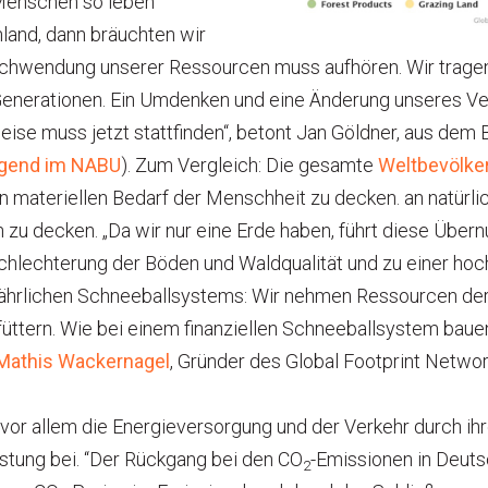
 Menschen so leben
land, dann bräuchten wir
schwendung unserer Ressourcen muss aufhören. Wir trage
enerationen. Ein Umdenken und eine Änderung unseres Ver
ise muss jetzt stattfinden“, betont Jan Göldner, aus dem
ugend im NABU
). Zum Vergleich: Die gesamte
Weltbevölker
n materiellen Bedarf der Menschheit zu decken. an natürl
zu decken. „Da wir nur eine Erde haben, führt diese Übern
chlechterung der Böden und Waldqualität und zu einer hoch
efährlichen Schneeballsystems: Wir nehmen Ressourcen der
füttern. Wie bei einem finanziellen Schneeballsystem baue
Mathis Wackernagel
, Gründer des Global Footprint Networ
 vor allem die Energieversorgung und der Verkehr durch ih
stung bei. “Der Rückgang bei den CO
-Emissionen in Deuts
2