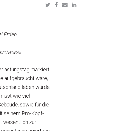
i Erden
rint Network
erlastungstag markiert
de aufgebraucht wäre,
tschland leben würde.
misst wie viel
Gebäude, sowie für die
it seinem Pro-Kopf-
t wesentlich zur
cennutzung agiert die