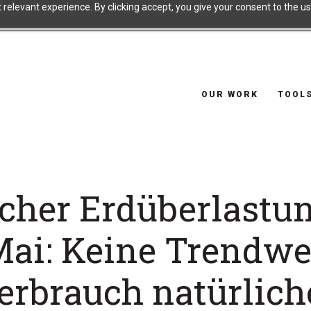
relevant experience. By clicking accept, you give your consent to the use
OUR WORK
TOOL
cher Erdüberlastu
Mai: Keine Trendw
erbrauch natürlich