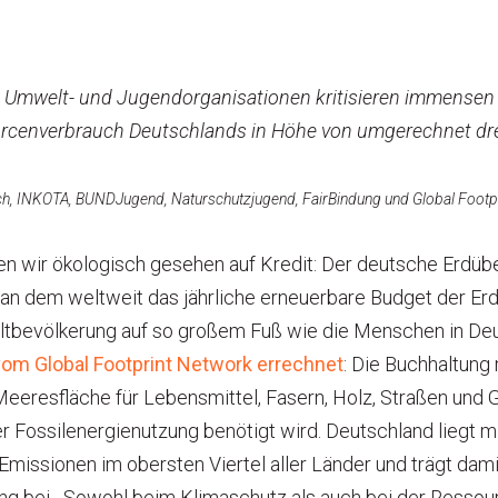
Umwelt- und Jugendorganisationen kritisieren immensen
rcenverbrauch Deutschlands in Höhe von umgerechnet dre
, INKOTA, BUNDJugend, Naturschutzjugend, FairBindung und Global Footp
ben wir ökologisch gesehen auf Kredit: Der deutsche Erdüb
, an dem weltweit das jährliche erneuerbare Budget der Er
tbevölkerung auf so großem Fuß wie die Menschen in Deu
vom Global Footprint Network errechnet
: Die Buchhaltung 
Meeresfläche für Lebensmittel, Fasern, Holz, Straßen und 
r Fossilenergienutzung benötigt wird. Deutschland liegt m
missionen im obersten Viertel aller Länder und trägt dami
g bei. „Sowohl beim Klimaschutz als auch bei der Ressour