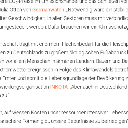
here CO
-Preise im Emissionshandel und das Schließen vo
2
Julia Otten von
Germanwatch
. „Notwendig wäre ein stabil
ter Geschwindigkeit. In allen Sektoren muss mit verbindli
 umgesteuert werden. Dafür brauchen wir ein Klimaschutzg
irtschaft trägt mit enormem Flächenbedarf für die Fleisc
n zu Deutschlands zu großem ökologischen Fußabdruck be
en vor allem Menschen in ärmeren Ländern: Bauern und Bäu
xtremwetterereignissen in Folge des Klimawandels betroff
 Ernten und somit die Lebensgrundlage der Bevölkerung ze
twicklungsorganisation
INKOTA
. „Aber auch in Deutschlan
 zu.“
n, auf wessen Kosten unser ressourcenintensiver Lebensst
darischere Formen gibt, unsere Bedürfnisse zu befriedigen“,